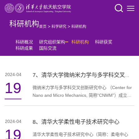
科研机构
>
>
首页
科学研究
科研机构
科研概况
研究组织架构
科研机构
科研获奖
科研成果
国际交流
2024-04
7、清华大学微纳米力学与多学科交叉创新研究中心
19
微纳米力学与多学科交叉创新研究中心 （Center for
Nano and Micro Mechanics, 简称“CNMM”）成立于
2010 年，是清华大学校级多学科交叉研究试点机
构，挂靠航天航空学院。【使命】孵化原创性研究和
培养创新型人才的交叉平台。中心聚焦微纳尺度界面
2024-04
8、清华大学柔性电子技术研究中心
的力学与多学科交叉（“力学 +X”），开展具有重大原
19
创性的基础研究，并以此为基础开展“大工科” 拔尖创
清华大学柔性电子技术研究中心（简称：柔电中心