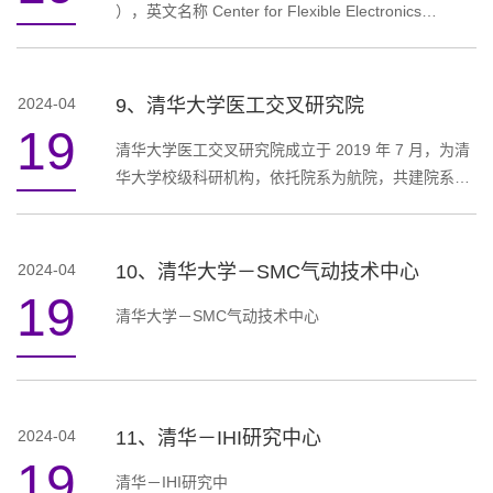
新人才培养。【成果】中心十年耕耘，在多学科交叉
），英文名称 Center for Flexible Electronics
的原创性科研创新、杰出....
Technology, Tsinghua University（简称：
THUFET）。成立于2017年9月，挂靠航院，共建院
系为化学系、电子系、精仪系、物理系和材料学院。
2024-04
9、清华大学医工交叉研究院
中心挖掘柔性电子技术的科学问题和关键瓶颈技术，
19
交叉融合校内柔性电子的不同研究领域，志在柔性显
清华大学医工交叉研究院成立于 2019 年 7 月，为清
示、柔性传感、柔性固体器件与健康医疗等方向取得
华大学校级科研机构，依托院系为航院，共建院系为
国际领先地位，在国际学术界引领柔性电子技....
医学院、机械系、精仪系、材料学院、工物系、基础
工业训练中心，工业工程系。研究院充分发挥清华大
学作为综合性大学的多学科优势，联合医、工相关院
2024-04
10、清华大学－SMC气动技术中心
系及附属医院，共同开展医疗装备、医疗服务的关键
19
技术及核心产品研发。研究院的目标是建设成为国际
清华大学－SMC气动技术中心
领先的医工交叉学术中心和技术中心，形成国际一流
的医工交叉“产-学-研-医”生....
2024-04
11、清华－IHI研究中心
19
清华－IHI研究中