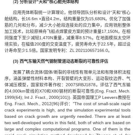
(
2)
分析设计“天和”核心舱壳体结构
应用壳体断裂统一计算理论，他领导团队分析和设计“天和”核心
舱结构，长16.6m ×直径4.2m，结构重量仅为15,680N。优化了加强
筋的几何和分布，减少大小舱段连接处的应力集中，应用铣削整体
加工技术，比较原神舟飞船点焊蒙皮方案的预计重量17,150N，在相
同强度下至少减轻1,470N重量，减重率8.57%。在地面模拟太空环
境实验，在幅值200度的交变温度下，疲劳寿命大于22.5年，超过设
计寿命至少1.5倍。国家发明专利：ZL 202110657166.0。
(3)
西气东输天然气钢制管道动态断裂的可靠性评估
发展了耦合流体/固体/断裂的非线性有限单元法和有限体积法程
序，涵盖弹塑性材料本构、开裂管壁的大变形、运动裂纹边界、气
体减压模型，国家软件著作权：2007SRBJ1878。评估了西气东输
的4,000km管线的X70和X80钢材的断裂可靠性(Eng. Fract. Mech.
1999(64); Int J. Fract., 2000(101)). 英国帝国理工P Leevers教授在
Eng. Fract. Mech., 2012(96)评价："The cost of small-scale rapid
crack experiments is high, and the simulation experimental tools
based on crack growth are urgently needed. There are at least
two well-developed works in this field, both of which are based on
large and complex computational programs. One of them is the