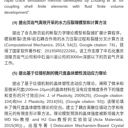
rapid crack simulation method developed by Zhuang et al. for
coupling shell finite elements with fluid finite volume
development".
(4)
提出页岩气高效开采的水力压裂理模型和计算方法
提出了含孔隙页岩的断裂力学理论模型和裂缝扩展计算程序，
模拟断裂/流体/岩石耦合作用的水力压裂过程和裂缝分叉计算方法
(Computational Mechanics, 2014, 54(2), Google citation: 74)，获
得了国家软件著作权：2019SR0222260。该工作支撑了中石化重庆
涪陵页岩气公司和中石油川渝公司的3000m深部以下的页岩气开采
工作。
(5)
提出基于位错机制的微尺度晶体塑性流动应力理论
提出了基于位错机制的晶体塑性流动应力理论，阐释了微米和
亚微米尺度(200nm-10μm)的晶体材料在没有应变梯度条件下的强度
和变形的尺寸效应(Int. J. of Plasticity, 2009(25), (Google citation:
104)和Int. J. Plasticity, 2014(55), (Google citation: 93)). 该理论填
补了微尺度晶体塑性理论的空白。建立了耦合离散位错动力学和有
限元的有限变形计算方法。理论模型预测的晶体强度被斯坦福大学
WD Nix教授 and HJ Gao教授的实验验证(Acta Materialia,
2015(95))。出版专著《Dislocation Mechanism-Based Crystal