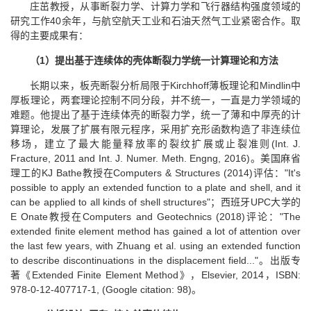
庄茁教授，从事断裂力学、计算力学和飞行器结构强度领域的
研究工作40余年，与航空航天工业和石油天然气工业紧密合作。取
得的主要成果有：
（1
）提出基于连续体的壳体断裂力学统一计算理论和方法
长期以来，板壳断裂分析局限于Kirchhoff薄板理论和Mindlin中
厚板理论，两套理论控制不同分段，并不统一，一直是力学领域的
难题。他提出了基于连续体壳的断裂力学，统一了薄和中厚壳的计
算理论，发展了扩展有限元程序，采用扩充形函数构造了非连续位
移场，建立了最大能量释放率的裂纹扩展或止裂准则(Int. J.
Fracture, 2011 and Int. J. Numer. Meth. Engng, 2016)。美国麻省
理工的KJ Bathe教授在Computers & Structures (2014)评估："It's
possible to apply an extended function to a plate and shell, and it
can be applied to all kinds of shell structures"；西班牙UPC大学的
E Onate教授在Computers and Geotechnics (2018)评论："The
extended finite element method has gained a lot of attention over
the last few years, with Zhuang et al. using an extended function
to describe discontinuations in the displacement field..."。出版专
著《Extended Finite Element Method》，Elsevier, 2014，ISBN:
978-0-12-407717-1, (Google citation: 98)。