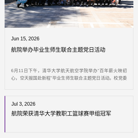
Jun 15, 2026
航院举办毕业生师生联合主题党日活动
6月11日下午，清华大学航天航空学院举办“百年薪火映初
心，空天报国赴新程”毕业生师生联合主题党日活动。校党委
副书记、纪委书记赵罡出席并讲话；航院党委书记陈海昕、
院长曹炳阳等参加；“共和国勋章”获得者、航院老院长王永志
院士夫人王丹阳女士受邀到场。活动由航空系党支部、航2党
Jul 3, 2026
支部联合开展。赵罡指出，清华红色底蕴深厚，自建校之初
航院荣获清华大学教职工篮球赛甲组冠军
便扎根家国、服务国家重大战略，历代清华学子深耕国防空
天一线、攻坚克难，为国家发...