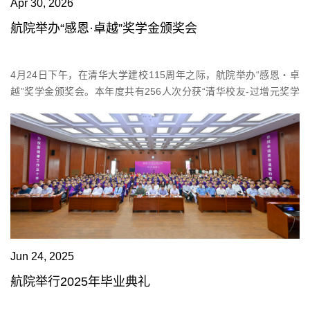
Apr 30, 2026
航院举办“感恩·卓越”奖学金颁奖会
4月24日下午，在清华大学建校115周年之际，航院举办“感恩・卓
越”奖学金颁奖会。本年度共有256人次分获“清华校友-过增元奖学
金”等13项奖学金，覆盖本、硕、博全培养层次。近80名获奖学生代
表和捐赠方、企业代表参会。学院学生组组长姜辰主持活动。获奖
学生代表航院院长曹炳阳表示，学院立足为党育人、为国育才根本
任务，构建多层次、多维度、有特色的“航院奖助模式”，推动奖助工
作从“单纯奖优”向“全面育人”深化。希望...
Jun 24, 2025
航院举行2025年毕业典礼