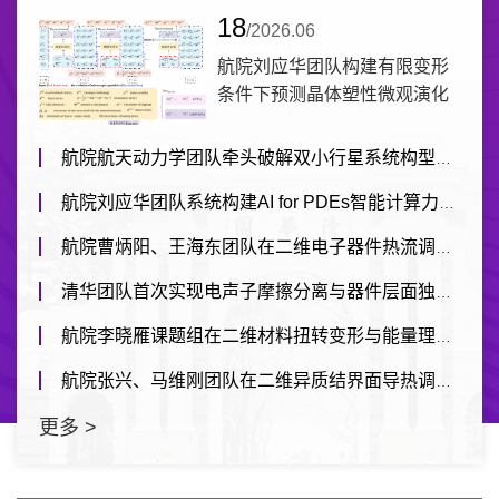
18
/2026.06
航院刘应华团队构建有限变形
条件下预测晶体塑性微观演化
的多尺度物理指...
航院航天动力学团队牵头破解双小行星系统构型多样性之谜
航院刘应华团队系统构建AI for PDEs智能计算力学框架并提出预训练有限元...
航院曹炳阳、王海东团队在二维电子器件热流调控领域取得重要突破
清华团队首次实现电声子摩擦分离与器件层面独立操控
航院李晓雁课题组在二维材料扭转变形与能量理论研究方面取得重要进展
航院张兴、马维刚团队在二维异质结界面导热调控方面取得突破性进展
更多 >