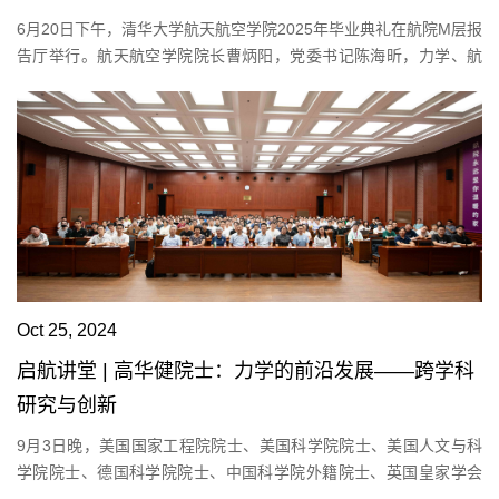
6月20日下午，清华大学航天航空学院2025年毕业典礼在航院M层报
告厅举行。航天航空学院院长曹炳阳，党委书记陈海昕，力学、航
空宇航科学与技术学位评定分委员会主席许春晓，2001级校友高
旭，空军航空大学大校副参谋长赵勇，海军航空兵第一训练团少校
中队长、一级飞行员孙华礼，航院2025届本研毕业生及其亲友等出
席毕业典礼。许春晓介绍了学位授予情况并向航院获得学士学位的
65名本科毕业生、获得硕士学位的37名硕士...
Oct 25, 2024
启航讲堂 | 高华健院士：力学的前沿发展——跨学科
研究与创新
9月3日晚，美国国家工程院院士、美国科学院院士、美国人文与科
学院院士、德国科学院院士、中国科学院外籍院士、英国皇家学会