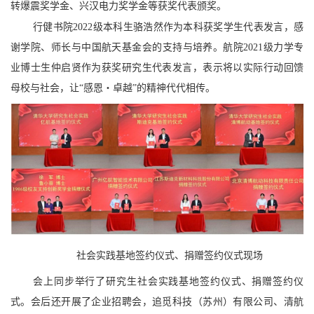
转爆震奖学金、兴汉电力奖学金等获奖代表颁奖。
行健书院2022级本科生骆浩然作为本科获奖学生代表发言，感
谢学院、师长与中国航天基金会的支持与培养。
航院2021级力学专
业博士生仲启贤作为获奖研究生代表发言，表示将以实际行动回馈
母校与社会，让“感恩・卓越”的精神代代相传。
社会实践基地签约仪式、捐赠签约仪式现场
会上同步举行了研究生社会实践基地签约仪式、捐赠签约仪
式。会后还开展了企业招聘会，
追觅科技（苏州）有限公司、清航