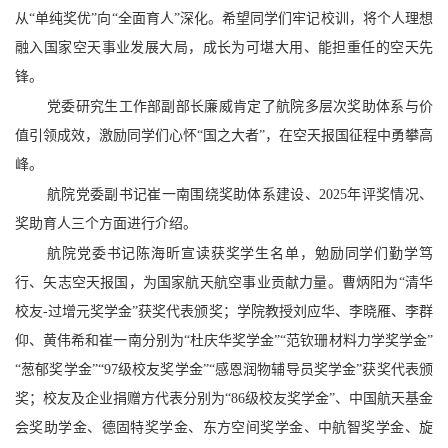
从“单纯奖优”向“全面育人”深化。希望同学们牢记校训，将个人理想
融入国家空天事业发展大局，成长为可堪大用、能担重任的空天先
锋。
党委研究生工作部副部长廉威肯定了航院多层次奖助体系与价
值引领成效，激励同学们心怀“国之大者”，在空天报国征程中勇攀高
峰。
航院党委副书记崔一南围绕奖助体系建设、2025年评奖情况、
奖助育人三个方面进行介绍。
航院党委书记陈海昕宣读获奖学生名单，勉励同学们勤学笃
行、矢志空天报国，为国家航天航空事业贡献力量。曹炳阳为“清华
校友-过增元奖学金”获奖代表颁奖；学院教授刘应华、李晓雁、李群
仰、黄伟希和崔一南分别为“杜庆华奖学金”“范钦珊材料力学奖学金”
“葱郁奖学金”“97级校友奖学金”“感恩润物辅导员奖学金”获奖代表颁
奖；校友及企业捐赠方代表分别为“86级校友奖学金”、中国航天基金
会奖助学金、德固特奖学金、东方空间奖学金、中航智奖学金、旋