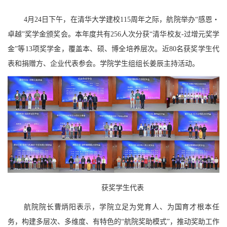
4月24日下午，在清华大学建校115周年之际，航院举办“感恩・
卓越”奖学金颁奖会。本年度共有256人次分获
“清华校友-过增元奖学
金”等
13项奖学金，覆盖本、硕、博全培养层次。近80名获奖学生代
表和捐赠方、企业代表参会。
学院学生组组长姜辰主持活动。
获奖学生代表
航院院长曹炳阳表示，学院立足为党育人、为国育才根本任
务，构建多层次、多维度、有特色的“航院奖助模式”，推动奖助工作